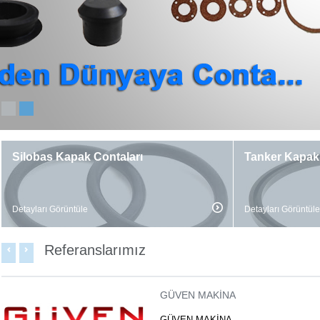
KÖRFEZ KROM TANKER
Silobas Kapak Contaları
Tanker Kapak 
KÖRFEZ KROM TANKER
Detayları Görüntüle
Detayları Görüntüle
ÖZ-DUY TAŞIMACILIK
ÖZ-DUY TAŞIMACILIK
Referanslarımız
Sertifikalar
GÜVEN MAKİNA
GÜVEN MAKİNA