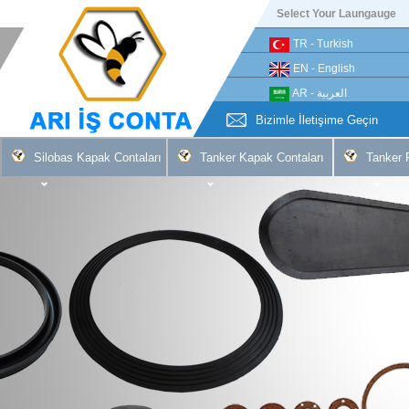
Select Your Laungauge
TR - Turkish
EN - English
AR - العربية
Bizimle İletişime Geçin
Silobas Kapak Contaları
Tanker Kapak Contaları
Tanker 